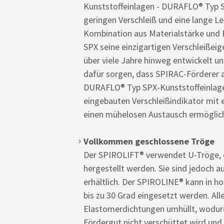
Kunststoffeinlagen - DURAFLO® Typ S
geringen Verschleiß und eine lange L
Kombination aus Materialstärke und 
SPX seine einzigartigen Verschleiße
über viele Jahre hinweg entwickelt u
dafür sorgen, dass SPIRAC-Förderer a
DURAFLO® Typ SPX-Kunststoffeinlage
eingebauten Verschleißindikator mit e
einen mühelosen Austausch ermöglich
Vollkommen geschlossene Tröge
Der SPIROLIFT® verwendet U-Tröge, d
hergestellt werden. Sie sind jedoch a
erhältlich. Der SPIROLINE® kann in h
bis zu 30 Grad eingesetzt werden. Alle
Elastomerdichtungen umhüllt, wodurch
Fördergut nicht verschüttet wird und