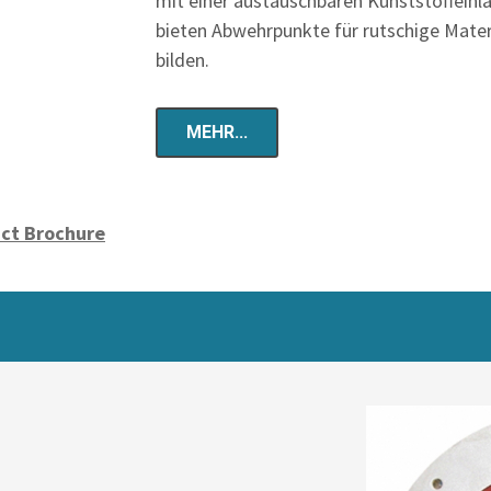
mit einer austauschbaren Kunststoffeinla
bieten Abwehrpunkte für rutschige Materi
bilden.
MEHR...
uct Brochure