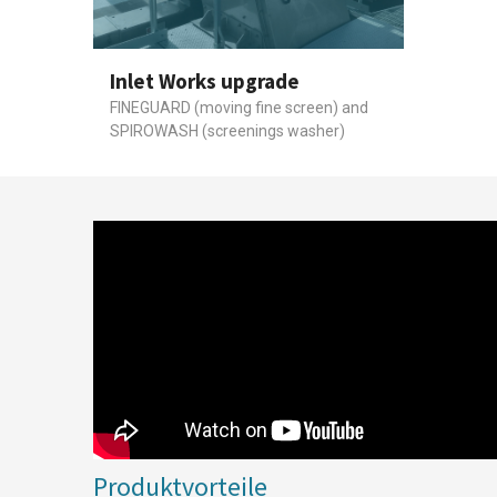
Inlet Works upgrade
FINEGUARD (moving fine screen) and
SPIROWASH (screenings washer)
Produktvorteile