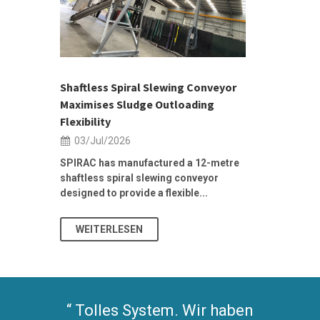
h 2026 |
ior Sales
Shaftless Spiral Slewing Conveyor
Designing f
...
Maximises Sludge Outloading
Inflow Sur
Flexibility
19/Jun/2
03/Jul/2026
Building Res
Stormwater I
SPIRAC has manufactured a 12-metre
shaftless spiral slewing conveyor
designed to provide a flexible...
As climate pat
WEITERLESEN
WEITERL
Tolles System. Wir haben