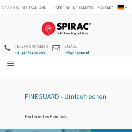
Direkt
SIE SIND IN:
DEUTSCHLAND
ÜBER UNS
NEUIGKEITEN
KONTAKT
zum
Inhalt
TELEFONNUMMER:
EMAIL:
+31 (495) 430 203
info@spirac.nl
Toggle
navigation
FINEGUARD - Umlaufrechen
Perforiertes Feinsieb